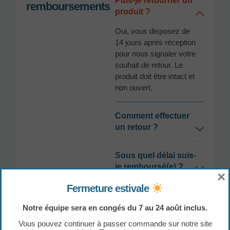
Puis-je retourner un
remboursements
produit ?
Oui, vous disposez de
14 jours après réception
pour nous signaler votre
souhait de retour. Le
produit doit être intact et
non ouvert.
Comment effectuer
un retour ?
Sous quel délai suis-
je remboursé(e) ?
×
Fermeture estivale
Produits
Notre équipe sera en congés du 7 au 24 août inclus.
D’où viennent vos
Vous pouvez continuer à passer commande sur notre site
produits ?