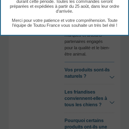
durant cette période. Toutes les commandes seront
préparées et expédiées à partir du 25 août, dans leur ordre
Tous les articles
d’arrivée.
proposés sur Toutou
Merci pour votre patience et votre compréhension. Toute
France sont fabriqués
l’équipe de Toutou France vous souhaite un très bel été !
en France, par des
marques et artisans
partenaires engagés
pour la qualité et le bien-
être animal.
Vos produits sont-ils
naturels ?
Les friandises
conviennent-elles à
tous les chiens ?
Pourquoi certains
produits ont-ils une