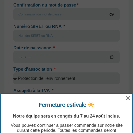
Confirmation du mot de passe
Numéro SIRET ou RNA
Date de naissance
Type d'association
Assujetti à la TVA
×
Oui
Non
Fermeture estivale
Facturez-vous la tva à vos adhérents/clients ?
Notre équipe sera en congés du 7 au 24 août inclus.
Votre logo (non obligatoire)
Vous pouvez continuer à passer commande sur notre site
durant cette période. Toutes les commandes seront