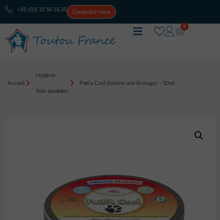
+33 (0)5 32 56 16 25
Contactez-nous
0
Hygiène
Accueil
,
Patt’a Cool (baume anti-léchage) – 50ml
Soin quotidien