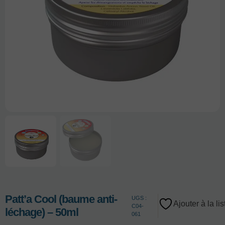
Patt’a Cool (baume anti-
UGS :
Ajouter à la li
C04-
léchage) – 50ml
061