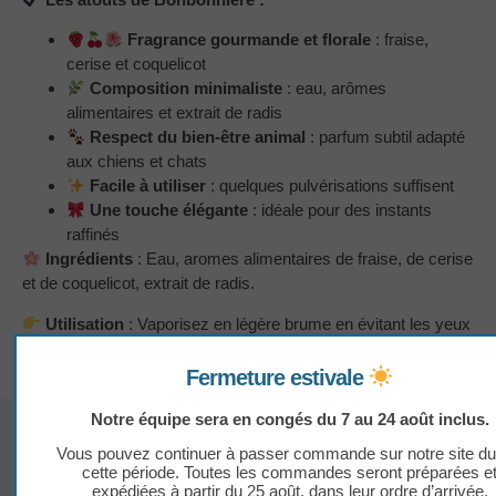
Fragrance gourmande et florale
: fraise,
cerise et coquelicot
Composition minimaliste
: eau, arômes
alimentaires et extrait de radis
Respect du bien-être animal
: parfum subtil adapté
aux chiens et chats
Facile à utiliser
: quelques pulvérisations suffisent
Une touche élégante
: idéale pour des instants
raffinés
Ingrédients
: Eau, aromes alimentaires de fraise, de cerise
et de coquelicot, extrait de radis.
Utilisation
: Vaporisez en légère brume en évitant les yeux
et la truffe.
Fermeture estivale
Notre équipe sera en congés du 7 au 24 août inclus.
Produits similaires
Vous pouvez continuer à passer commande sur notre site du
cette période. Toutes les commandes seront préparées e
expédiées à partir du 25 août, dans leur ordre d’arrivée.