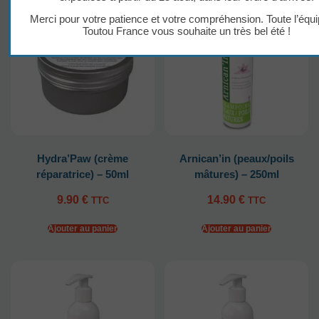
Merci pour votre patience et votre compréhension. Toute l’équ
Toutou France vous souhaite un très bel été !
Hydra’Paw (crème
Arnican’in (peaux/poils
réparatrice) – 50ml
mâtures) – 250ml
9.90
€
14.90
€
TTC
TTC
Ajouter au panier
Ajouter au panier