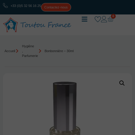
+33 (0)5 32 56 16 25
Contactez-nous
0
Hygiène
Accueil
,
Bonbonnière – 30ml
Parfumerie