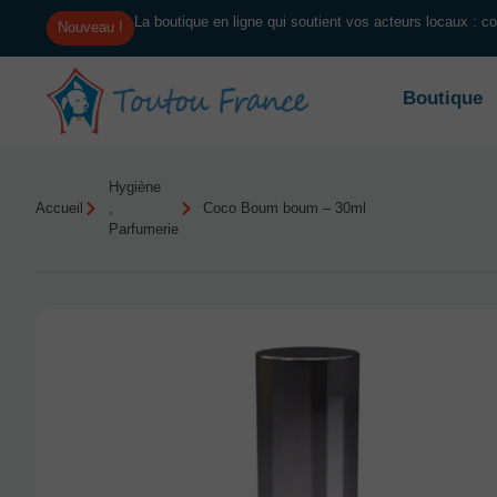
La boutique en ligne qui soutient vos acteurs locaux : 
Nouveau !
Boutique
Hygiène
Accueil
,
Coco Boum boum – 30ml
Parfumerie