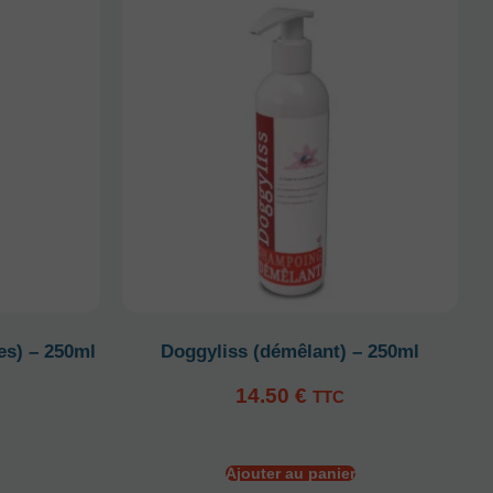
ées) – 250ml
Doggyliss (démêlant) – 250ml
14.50
€
TTC
Ajouter au panier