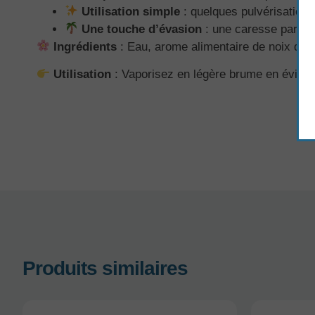
Utilisation simple
: quelques pulvérisations 
Une touche d’évasion
: une caresse parfum
Ingrédients
: Eau, arome alimentaire de noix de c
Utilisation
: Vaporisez en légère brume en évitant 
Produits similaires