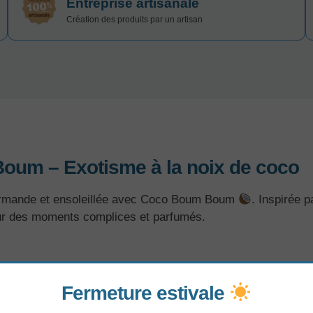
Entreprise artisanale
Création des produits par un artisan
Boum
– Exotisme à la noix de coco
gourmande et ensoleillée avec Coco Boum Boum
. Inspirée 
our des moments complices et parfumés.
 gourmande à la noix de coco
Fermeture estivale
mentaires et extrait de radis
ger, adapté aux chiens et aux chats