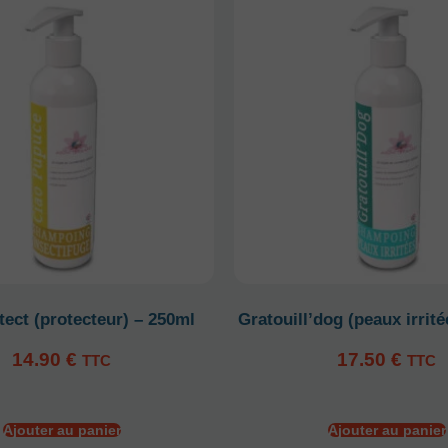
tect (protecteur) – 250ml
Gratouill’dog (peaux irrit
14.90
€
17.50
€
TTC
TTC
Ajouter au panier
Ajouter au panier