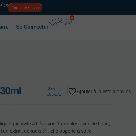
16 25
Contactez-nous
0
aire
Se Connecter
30ml
UGS :
Ajouter à la liste d’envies
C05-171
tique qui invite à l’évasion. Formulée avec de l’eau,
 un extrait de radis
, elle apporte à votre