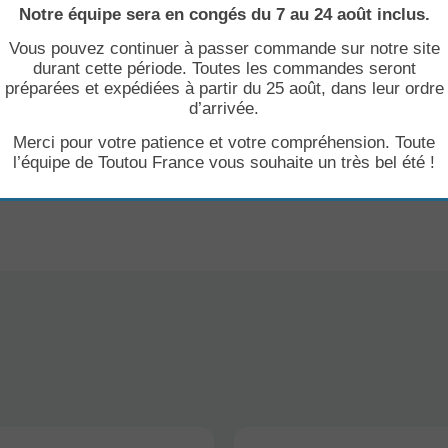
Notre équipe sera en congés du 7 au 24 août inclus.
suffisent après le toilettage ou avant une sortie
ée qui évoque l’été et les vacances
Vous pouvez continuer à passer commande sur notre site
oco, extrait de radis.
durant cette période. Toutes les commandes seront
préparées et expédiées à partir du 25 août, dans leur ordre
les yeux et la truffe.
d’arrivée.
Merci pour votre patience et votre compréhension. Toute
l’équipe de Toutou France vous souhaite un très bel été !