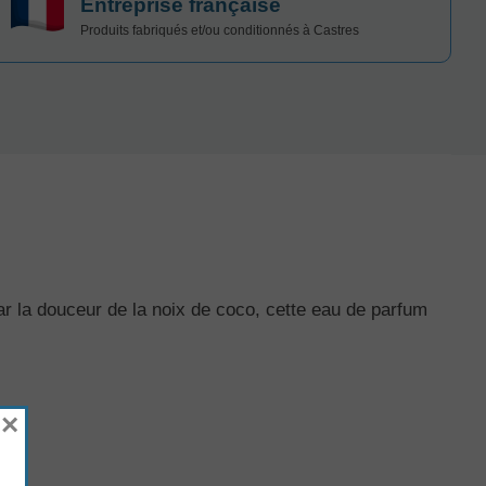
Entreprise française
Produits fabriqués et/ou conditionnés à Castres
par la douceur de la noix de coco, cette eau de parfum
×