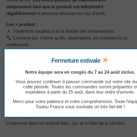
uniquement tant que le produit est administré
régulièrement
et peuvent diminuer en cas d’arrêt.
Les + produit :
Soutient la souplesse et la fluidité des mouvements
Convient aux chiens actifs, sédentaires, en croissance ou
vieillissants
Haute appétence grâce au foie de poulet
Formule naturelle à base de plantes et d’ingrédients
Fermeture estivale
reconnus
Fabriqué en France : qualité et traçabilité garanties
Notre équipe sera en congés du 7 au 24 août inclus.
Vous pouvez continuer à passer commande sur notre site du
Conseils d’utilisation :
cette période. Toutes les commandes seront préparées e
Donner
1 biscuit pour 2,5 kg de poids corporel
chaque jour,
expédiées à partir du 25 août, dans leur ordre d’arrivée.
directement ou mélangé à l’alimentation.
Merci pour votre patience et votre compréhension. Toute l’équ
Utiliser de façon
quotidienne
pour un maintien optimal de la
Toutou France vous souhaite un très bel été !
souplesse et du confort du mouvement.
Ne pas dépasser la dose recommandée.
Conserver dans un endroit frais, sec et à l’abri de la lumière.