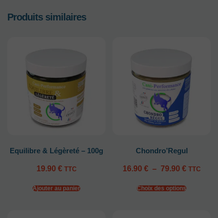
Produits similaires
Equilibre & Légèreté – 100g
Chondro’Regul
19.90
€
16.90
€
–
79.90
€
TTC
TTC
Ajouter au panier
Choix des options