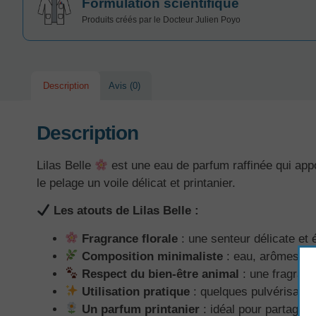
Formulation scientifique
Produits créés par le Docteur Julien Poyo
Description
Avis (0)
Description
Lilas Belle
est une eau de parfum raffinée qui appo
le pelage un voile délicat et printanier.
Les atouts de Lilas Belle :
Fragrance florale
: une senteur délicate et é
Composition minimaliste
: eau, arômes ali
Respect du bien-être animal
: une fragranc
Utilisation pratique
: quelques pulvérisation
Un parfum printanier
: idéal pour partager 