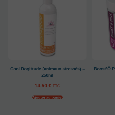
Cool Dogittude (animaux stressés) –
Boost’Ô Po
250ml
14.50
€
TTC
Ajouter au panier