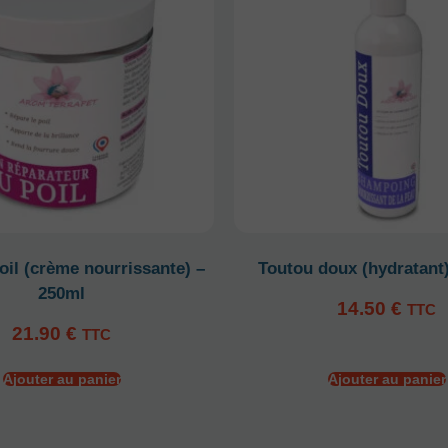
il (crème nourrissante) –
Toutou doux (hydratant
250ml
14.50
€
TTC
21.90
€
TTC
Ajouter au panier
Ajouter au panier