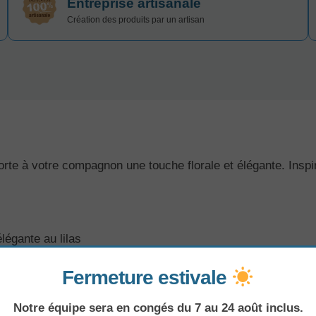
Entreprise artisanale
Création des produits par un artisan
rte à votre compagnon une touche florale et élégante. Inspiré
légante au lilas
mentaires et extrait de radis
Fermeture estivale
e légère pour chiens et chats
s suffisent pour un effet raffiné
Notre équipe sera en congés du 7 au 24 août inclus.
fraîcheur et complicité au quotidien