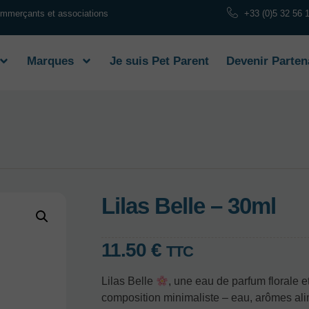
commerçants et associations
+33 (0)5 32 56 
Marques
Je suis Pet Parent
Devenir Parten
Lilas Belle – 30ml
11.50
€
TTC
Lilas Belle
, une eau de parfum florale 
composition minimaliste – eau, arômes alime