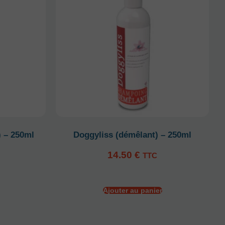
) – 250ml
Doggyliss (démêlant) – 250ml
14.50
€
TTC
Ajouter au panier