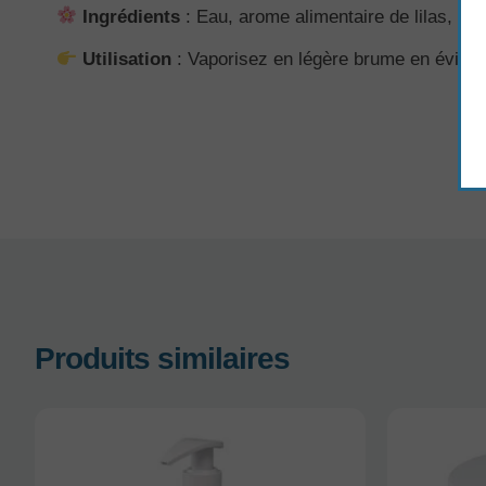
Ingrédients
: Eau, arome alimentaire de lilas, extr
Utilisation
: Vaporisez en légère brume en évitant 
Produits similaires