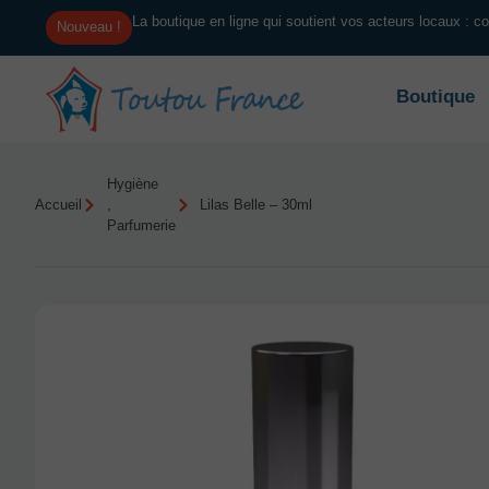
La boutique en ligne qui soutient vos acteurs locaux : 
Nouveau !
Boutique
Hygiène
Accueil
,
Lilas Belle – 30ml
Parfumerie