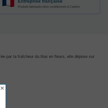
Entreprise française
Produits fabriqués et/ou conditionnés à Castres
e par la fraîcheur du lilas en fleurs, elle dépose sur
×