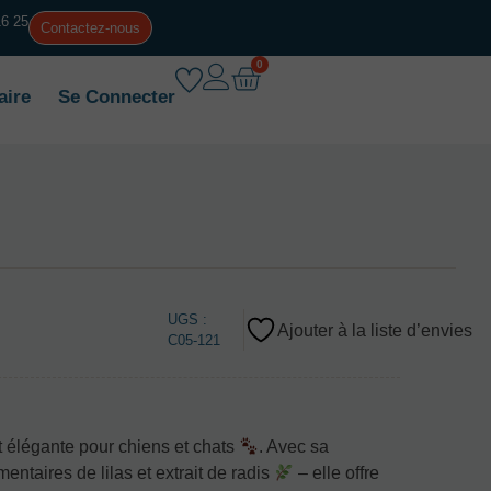
16 25
Contactez-nous
0
aire
Se Connecter
UGS :
Ajouter à la liste d’envies
C05-121
et élégante pour chiens et chats
. Avec sa
ntaires de lilas et extrait de radis
– elle offre