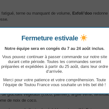
l fatigué, terne ou manquant de volume,
Exfoli’doo
redonne d
esse.
 sensation de fraîcheur et de bien-être. Chaque bain devient
Fermeture estivale
Notre équipe sera en congés du 7 au 24 août inclus.
colorants superflus,
Exfoli’doo
respecte le bien-être animal 
Vous pouvez continuer à passer commande sur notre site
durant cette période. Toutes les commandes seront
préparées et expédiées à partir du 25 août, dans leur ordre
d’arrivée.
nu pour son efficacité et sa capacité à transformer un pelag
Merci pour votre patience et votre compréhension. Toute
 sa beauté naturelle
.
l’équipe de Toutou France vous souhaite un très bel été !
 de glucides végétaux (coco, palmier), argile verte, tensioac
ôme de noix de coco.