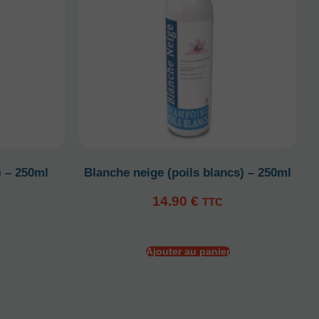
) – 250ml
Blanche neige (poils blancs) – 250ml
14.90
€
TTC
Ajouter au panier