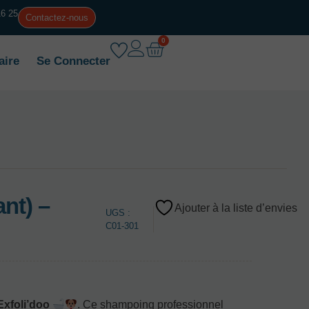
16 25
Contactez-nous
0
aire
Se Connecter
ant) –
Ajouter à la liste d’envies
UGS :
C01-301
Exfoli’doo
. Ce shampoing professionnel