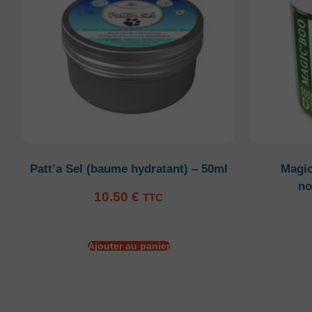
Patt’a Sel (baume hydratant) – 50ml
Magic
no
10.50
€
TTC
Ajouter au panier