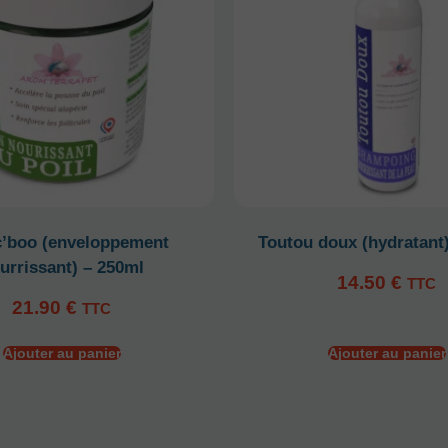
’boo (enveloppement
Toutou doux (hydratant
urrissant) – 250ml
14.50
€
TTC
21.90
€
TTC
Ajouter au panier
Ajouter au panier