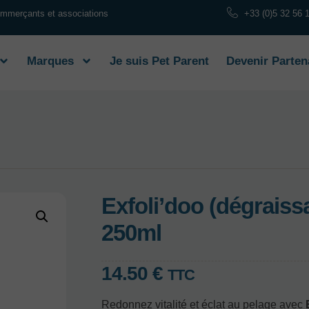
commerçants et associations
+33 (0)5 32 56 
Marques
Je suis Pet Parent
Devenir Parten
Exfoli’doo (dégraiss
250ml
14.50
€
TTC
Redonnez vitalité et éclat au pelage avec