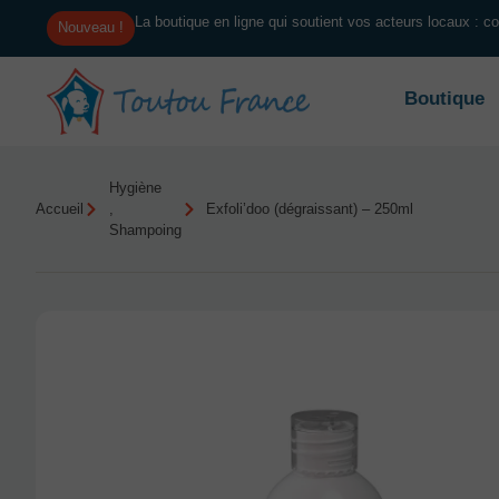
La boutique en ligne qui soutient vos acteurs locaux : 
Nouveau !
Boutique
Hygiène
Accueil
,
Exfoli’doo (dégraissant) – 250ml
Shampoing