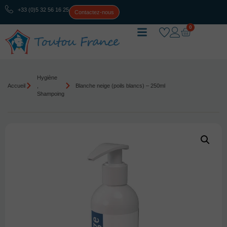
+33 (0)5 32 56 16 25
Contactez-nous
0
Hygiène
Accueil
,
Blanche neige (poils blancs) – 250ml
Shampoing