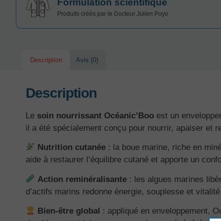
Formulation scientifique
Produits créés par le Docteur Julien Poyo
Description
Avis (0)
Description
Le
soin nourrissant Océanic’Boo
est un enveloppem
il a été spécialement conçu pour nourrir, apaiser et r
Nutrition cutanée
: la boue marine, riche en minér
aide à restaurer l’équilibre cutané et apporte un con
Action reminéralisante
: les algues marines libèr
d’actifs marins redonne énergie, souplesse et vitalit
Bien-être global
: appliqué en enveloppement, Océ