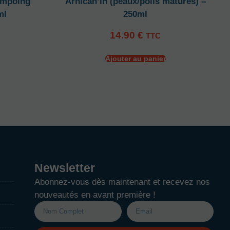
ampoing
Arnican’in (peaux/poils mâtures) –
ml
250ml
14.90
€
TTC
Ajouter au panier
Newsletter
Abonnez-vous dès maintenant et recevez nos
nouveautés en avant première !