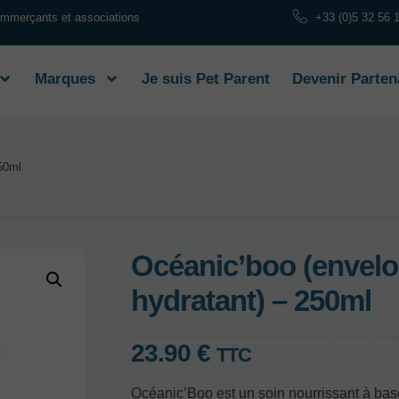
commerçants et associations
+33 (0)5 32 56 
Marques
Je suis Pet Parent
Devenir Parten
50ml
Océanic’boo (envel
hydratant) – 250ml
23.90
€
TTC
Océanic’Boo est un soin nourrissant à bas