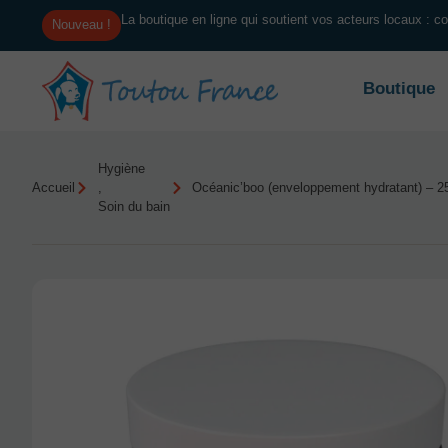
La boutique en ligne qui soutient vos acteurs locaux : 
Nouveau !
Boutique
Hygiène
Accueil
,
Océanic’boo (enveloppement hydratant) – 2
Soin du bain