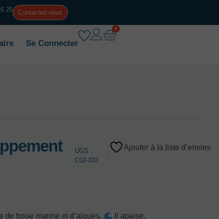
16 25
Contactez-nous
0
aire
Se Connecter
oppement
Ajouter à la liste d’envies
UGS :
C02-102
e de boue marine et d’algues.
Il apaise,