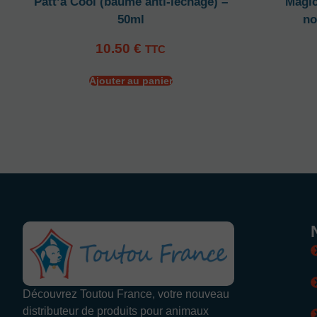
Patt’a Cool (baume anti-léchage) –
Magic
50ml
no
10.50
€
TTC
Ajouter au panier
Découvrez Toutou France, votre nouveau
distributeur de produits pour animaux