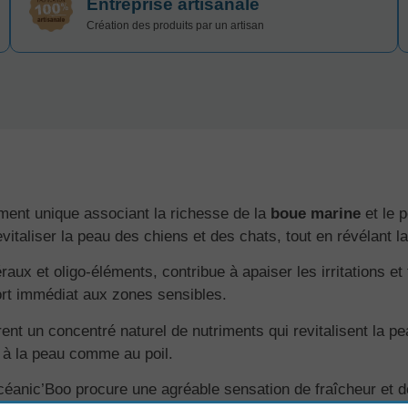
Entreprise artisanale
Création des produits par un artisan
ent unique associant la richesse de la
boue marine
et le 
evitaliser la peau des chiens et des chats, tout en révélant l
aux et oligo-éléments, contribue à apaiser les irritations et 
fort immédiat aux zones sensibles.
ent un concentré naturel de nutriments qui revitalisent la pe
é à la peau comme au poil.
anic’Boo procure une agréable sensation de fraîcheur et de 