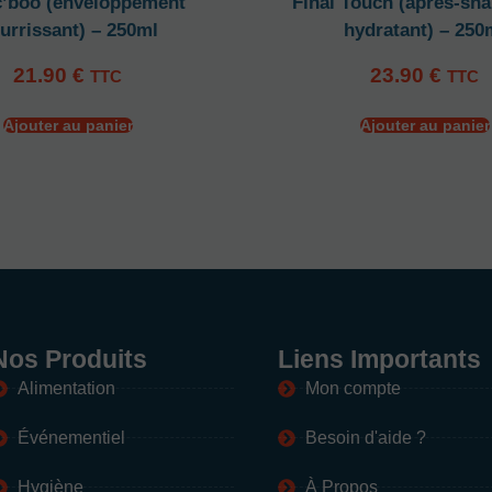
’boo (enveloppement
Final Touch (après-sh
urrissant) – 250ml
hydratant) – 250
21.90
€
23.90
€
TTC
TTC
Ajouter au panier
Ajouter au panier
Nos Produits
Liens Importants
Alimentation
Mon compte
Événementiel
Besoin d'aide ?
Hygiène
À Propos