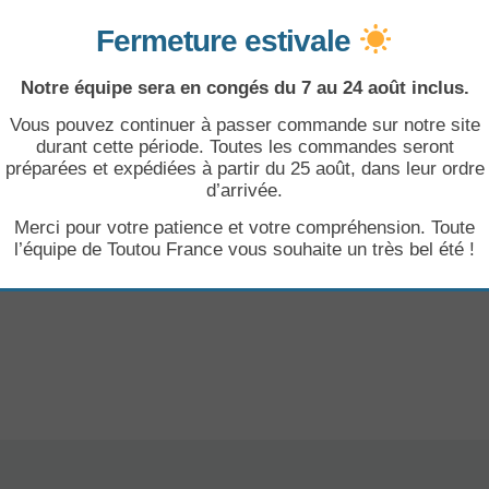
isiblement plus saine.
Fermeture estivale
ssants, Océanic’Boo redonne au poil brillance et légèreté. Le
Notre équipe sera en congés du 7 au 24 août inclus.
n plus qu’un simple soin : une véritable cure marine qui alli
Vous pouvez continuer à passer commande sur notre site
durant cette période. Toutes les commandes seront
préparées et expédiées à partir du 25 août, dans leur ordre
o et d’algues rouges, argile marine, émulsifiants d’origine vé
d’arrivée.
de pin
Merci pour votre patience et votre compréhension. Toute
l’équipe de Toutou France vous souhaite un très bel été !
n écartant le poil. Laisser agir 10 à 20 minutes. Rincer à l