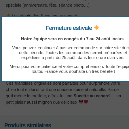
spéciale (anniversaire, fête, séance photo…).
Les atouts des Sucettes au canard :
Recette savoureuse
: au bon goût de canard
Fermeture estivale
Sans céréales
: plus digestes, même pour les
Notre équipe sera en congés du 7 au 24 août inclus.
chiens sensibles
Fabrication artisanale
: cuites doucement pour
Vous pouvez continuer à passer commande sur notre site dur
préserver les saveurs
cette période. Toutes les commandes seront préparées et
expédiées à partir du 25 août, dans leur ordre d’arrivée.
100 % françaises
: conçues et fabriquées dans le
Tarn
Merci pour votre patience et votre compréhension. Toute l’équip
Attention
: le bâtonnet n’est pas comestible, à retirer
Toutou France vous souhaite un très bel été !
après dégustation
Ces friandises originales sont parfaites pour surprendre votre
chien tout en lui offrant une douceur saine et naturelle. Parce
qu’il mérite le meilleur, offrez-lui une
Sucette au canard
— un
petit plaisir aussi mignon que délicieux
Produits similaires