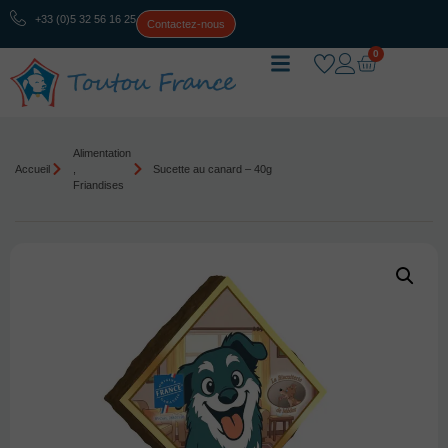
+33 (0)5 32 56 16 25
Contactez-nous
0
Alimentation
Accueil
,
Sucette au canard – 40g
Friandises