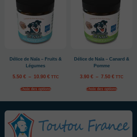
Délice de Naïa – Fruits &
Délice de Naïa – Canard &
Légumes
Pomme
5.50
€
–
10.90
€
3.90
€
–
7.50
€
TTC
TTC
Choix des options
Choix des options