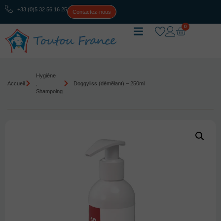
+33 (0)5 32 56 16 25
Contactez-nous
0
Hygiène
Accueil
,
Doggyliss (démêlant) – 250ml
Shampoing