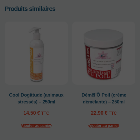
Produits similaires
Cool Dogittude (animaux
Démêl’Ô Poil (crème
stressés) – 250ml
démêlante) – 250ml
14.50
€
22.90
€
TTC
TTC
Ajouter au panier
Ajouter au panier