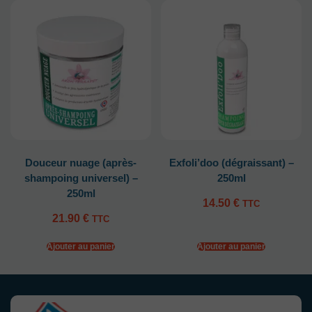
Douceur nuage (après-
Exfoli’doo (dégraissant) –
shampoing universel) –
250ml
250ml
14.50
€
TTC
21.90
€
TTC
Ajouter au panier
Ajouter au panier