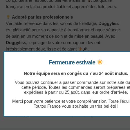
conçu dans le respect du bien-être animal
. Sa qualité
française en fait un produit fiable et apprécié des toiletteurs.
Adopté par les professionnels
Véritable référence dans les salons de toilettage,
Doggyliss
est plébiscité pour sa capacité à transformer chaque séance
de bain en un moment de soin et de mise en beauté. Avec
Doggyliss
, le pelage de votre compagnon devient
irrésistiblement doux, lisse et éclatant
.
Ingrédients
: Eau, tensioactifs non ioniques issus de
Fermeture estivale
glucides végétaux (coco, palmier), tensioactif amphotère issu
de la noix de coco, gélifiants issus d’algues rouges et du maïs,
Notre équipe sera en congés du 7 au 24 août inclus.
colorant, conservateurs, arôme alimentaire de poire.
Vous pouvez continuer à passer commande sur notre site du
cette période. Toutes les commandes seront préparées e
Utilisation
: Appliquez une noisette de shampoing sur la
expédiées à partir du 25 août, dans leur ordre d’arrivée.
peau de l’animal préalablement mouillé. Faire mousser,
Merci pour votre patience et votre compréhension. Toute l’équ
idéalement avec une fleur de bain ou un gant de toilette.
Toutou France vous souhaite un très bel été !
Rincez abondamment à l’eau avant d’appliquer un après-
shampoing pour renouveler le film hydrolipidique de la peau.